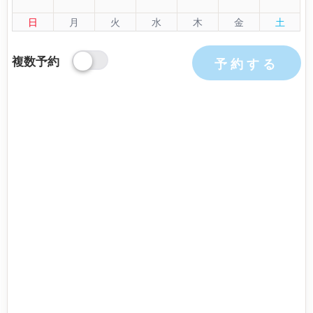
日
月
火
水
木
金
土
複数予約
予約する