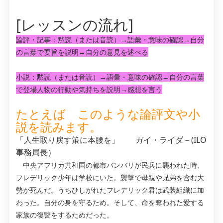
[レッスンの流れ]
論評・記事：黙読（または音読）→語彙・意味の確認→自分
の言葉で要旨を説明→自分の意見を述べる
小説：黙読（または音読）→語彙・意味の確認→自分の言葉
で登場人物の行動や気持ちを説明→感想を言う
たとえば このような論評文や小
説を読みます。
「人生取り戻す策に本腰を」 ガイ・ライダ－(ILO
事務局長）
中央アフリカ共和国の都市バンバリが民兵に襲われた時、
フレデリック少年は学校にいた。襲撃で母親や兄弟を含む大
勢が死んだ。うちひしがれたフレデリック君は武装組織に加
わった。自分の身を守るため。そして、命を奪われた愛する
家族の復讐をするためだった。