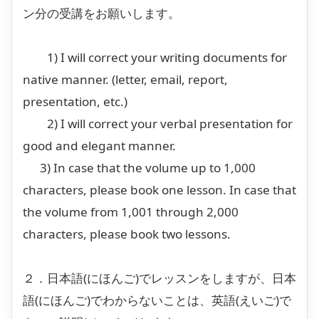
ン分の受講をお願いします。
1) I will correct your writing documents for
native manner. (letter, email, report,
presentation, etc.)
2) I will correct your verbal presentation for
good and elegant manner.
3) In case that the volume up to 1,000
characters, please book one lesson. In case that
the volume from 1,001 through 2,000
characters, please book two lessons.
２．日本語(にほんご)でレッスンをしますが、日本
語(にほんご)でわからないことは、英語(えいご)で