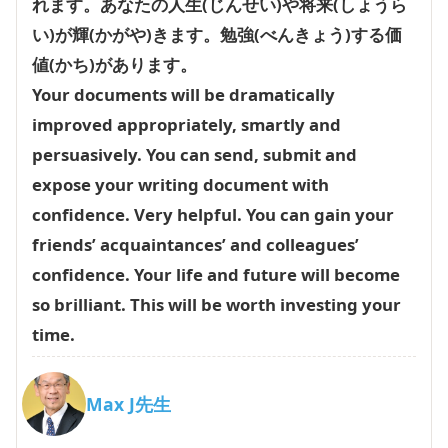
れます。あなたの人生(じんせい)や将来(しょうら
い)が輝(かがや)きます。勉強(べんきょう)する価
値(かち)があります。
Your documents will be dramatically
improved appropriately, smartly and
persuasively. You can send, submit and
expose your writing document with
confidence. Very helpful. You can gain your
friends’ acquaintances’ and colleagues’
confidence. Your life and future will become
so brilliant. This will be worth investing your
time.
Max J先生