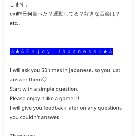
します。
ex)昨日何食べた？運動してる？好きな音楽は？
etc..
☆★☆Ｅｎｊｏｙ Ｊａｐａｎｅｓｅ☆★☆
I will ask you 50 times in Japanese, so you just
answer them♡
Start with a simple question.
Please enjoy it like a game! !!
I will give you feedback later on any questions
you couldn't answer.
Thank you.