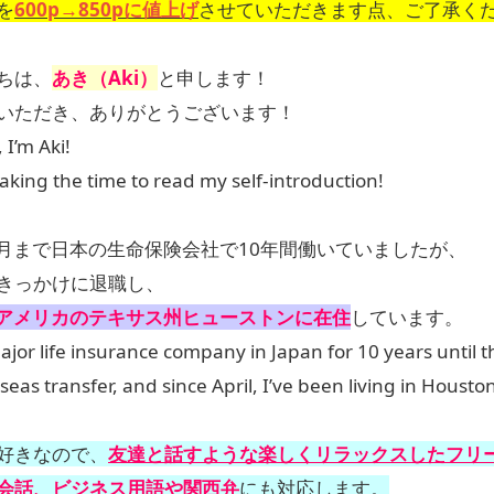
を
600p→850pに値上げ
させていただきます点、ご了承く
ちは、
あき（Aki）
と申します！
いただき、ありがとうございます！
 I’m Aki!
aking the time to read my self-introduction!
年3月まで日本の生命保険会社で10年間働いていましたが、
きっかけに退職し、
アメリカのテキサス州ヒューストンに在住
しています。
ajor life insurance company in Japan for 10 years until th
eas transfer, and since April, I’ve been living in Housto
好きなので、
友達と話すような楽しくリラックスしたフリ
会話、ビジネス用語や関西弁
にも対応します。