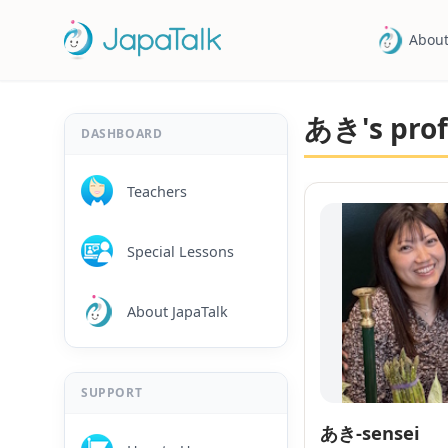
About
あき's prof
DASHBOARD
Teachers
Special Lessons
About JapaTalk
SUPPORT
あき-sensei