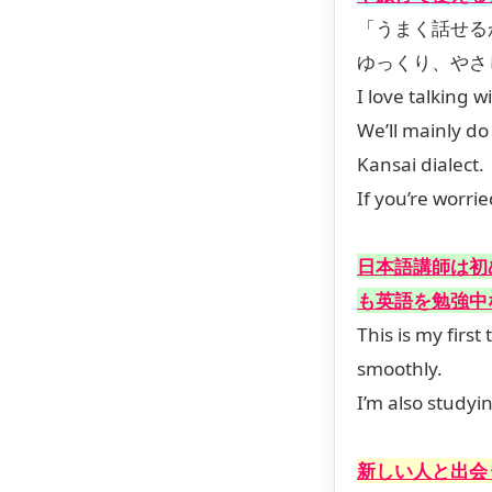
「うまく話せる
ゆっくり、やさ
I love talking 
We’ll mainly do
Kansai dialect.
If you’re worri
日本語講師は初
も英語を勉強中
This is my firs
smoothly.
I’m also studyi
新しい人と出会