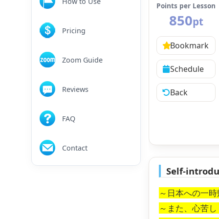
How to Use
Points per Lesson
850
pt
Pricing
Bookmark
Zoom Guide
Schedule
Reviews
Back
FAQ
Contact
Self-introd
～日本への一時
～また、心苦し