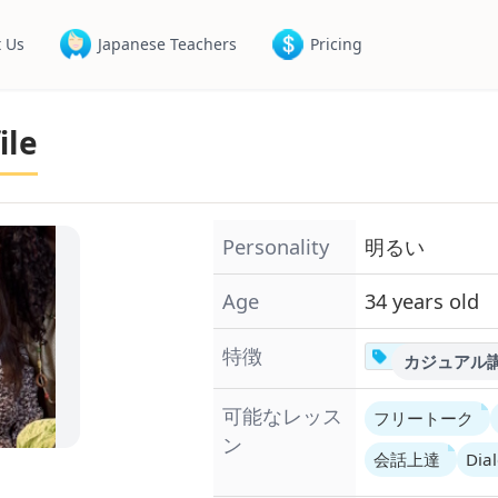
 Us
Japanese Teachers
Pricing
ile
Personality
明るい
Age
34 years old
特徴
カジュアル
可能なレッス
フリートーク
ン
会話上達
Dial