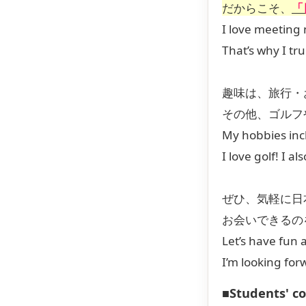
だからこそ、
「
I love meeting
That’s why I tr
趣味は、旅行・
その他、ゴルフや動
My hobbies incl
I love golf! I 
ぜひ、気軽に日
お会いできるの
Let’s have fun 
I’m looking for
■Students' 