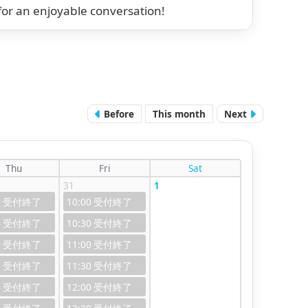
for an enjoyable conversation!
Before
This month
Next
Thu
Fri
Sat
31
1
0
10:00
0
10:30
0
11:00
0
11:30
0
12:00