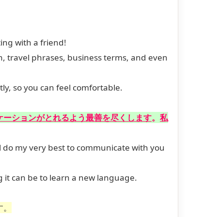
ing with a friend!
on, travel phrases, business terms, and even
ly, so you can feel comfortable.
ケーションがとれるよう最善を尽くします
。
私
I’ll do my very best to communicate with you
g it can be to learn a new language.
す。