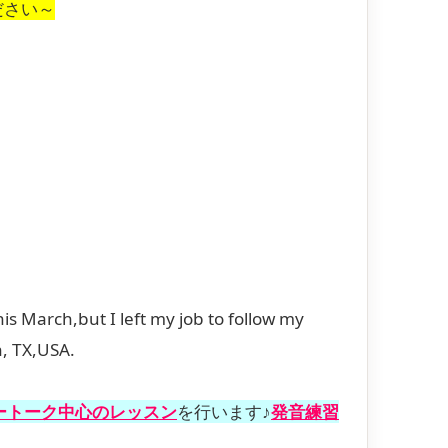
ださい～
is March,but I left my job to follow my
n, TX,USA.
ートーク中心のレッスン
を行います♪
発音練習