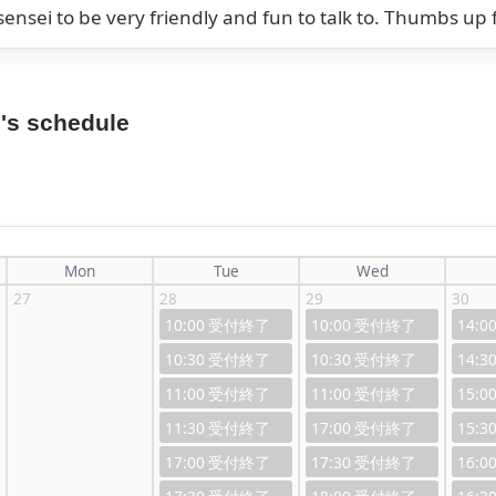
ensei to be very friendly and fun to talk to. Thumbs up 
's schedule
Mon
Tue
Wed
27
28
29
30
10:00
10:00
14:0
10:30
10:30
14:3
11:00
11:00
15:0
11:30
17:00
15:3
17:00
17:30
16:0