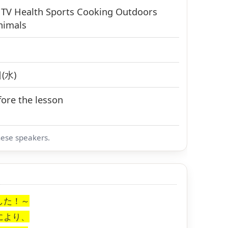
s
TV
Health
Sports
Cooking
Outdoors
nimals
(水)
ore the lesson
nese speakers.
した！～
により、