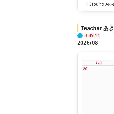
・I found Aki-s
Teacher あき
4:39:15
2026/08
Sun
26