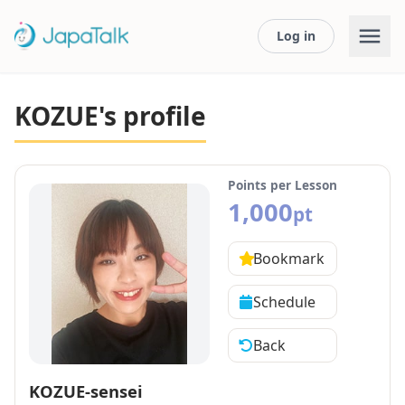
Log in
KOZUE's profile
Points per Lesson
1,000
pt
Bookmark
Schedule
Back
KOZUE-sensei