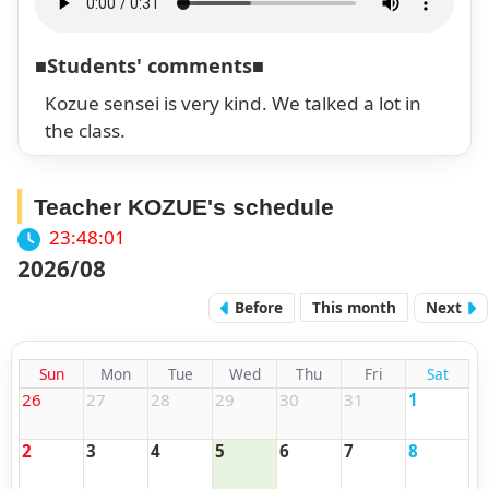
■Students' comments■
Kozue sensei is very kind. We talked a lot in
the class.
Teacher KOZUE's schedule
23:48:02
2026/08
Before
This month
Next
Sun
Mon
Tue
Wed
Thu
Fri
Sat
26
27
28
29
30
31
1
2
3
4
5
6
7
8