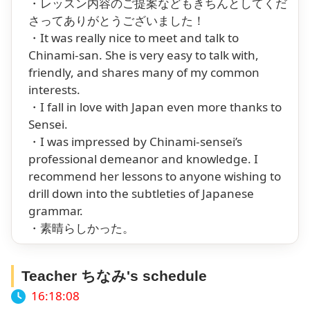
・レッスン内容のご提案などもきちんとしてくだ
さってありがとうございました！
・It was really nice to meet and talk to
Chinami-san. She is very easy to talk with,
friendly, and shares many of my common
interests.
・I fall in love with Japan even more thanks to
Sensei.
・I was impressed by Chinami-sensei’s
professional demeanor and knowledge. I
recommend her lessons to anyone wishing to
drill down into the subtleties of Japanese
grammar.
・素晴らしかった。
Teacher ちなみ's schedule
16:18:09