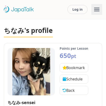
Log in
ちなみ's profile
Points per Lesson
650
pt
Bookmark
Schedule
Back
ちなみ-sensei