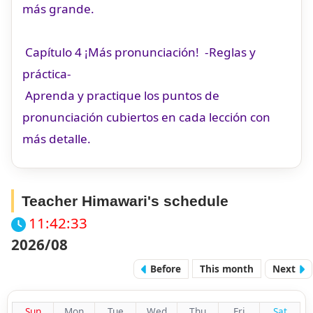
más grande.
Capítulo 4 ¡Más pronunciación! -Reglas y
práctica-
Aprenda y practique los puntos de
pronunciación cubiertos en cada lección con
más detalle.​
Teacher Himawari's schedule
11:42:34
2026/08
Before
This month
Next
Sun
Mon
Tue
Wed
Thu
Fri
Sat