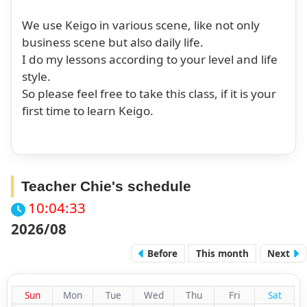
We use Keigo in various scene, like not only
business scene but also daily life.
I do my lessons according to your level and life
style.
So please feel free to take this class, if it is your
first time to learn Keigo.
Teacher Chie's schedule
10:04:34
2026/08
Before
This month
Next
Sun
Mon
Tue
Wed
Thu
Fri
Sat