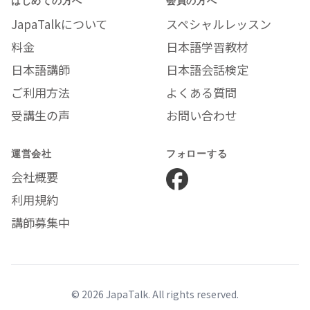
グ用語一覧
JapaTalkについて
スペシャルレッスン
Phrases for
Non-
料金
日本語学習教材
Mina先生
Japanese-Wife
日本語講師
日本語会話検定
in Japan 日本語
を母国語としな
ご利用方法
よくある質問
い奥様（妻）の
受講生の声
お問い合わせ
ための会話集
運営会社
フォローする
会社概要
利用規約
講師募集中
© 2026 JapaTalk. All rights reserved.