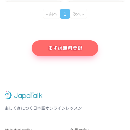
デジタルマーケ
For Beginners,
« 前へ
1
次へ »
ティングと日本
い-adjectives
Mina先生
Chie先生
語を同時に学ぶ
for Taste
（デジマの基礎
Practice!
知識）
まずは無料登録
For Beginners,
10分で読（よ）
Basic い-
める日本の歴史
Chie先生
Yukio先生
adjectives
（れきし）
Practice!
Japanese
やさしい日本語で、日本の歴史
History
JP-EN Words
聞き取り練習の
List for IT
ための音声リス
楽しく身につく日本語オンラインレッスン
Mina先生
Digital
ト Audio list
Marketing 日英
for listening
ITマーケティン
practice
はじめての方へ
会員の方へ