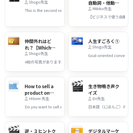
Shogo先生
自動詞・他動詞
Mikiko先生
リスト39（問
題/解答付き）
仲間外れはど
人生すごろく①
Shogo先生
れ？【Which
Shogo先生
ones are out
of your
group?】
How to sell a
生き物鳴き声ク
product on
イズ
Hitomi 先生
Eri先生
Mercari. (メル
カリで商品を売
日本語（にほんご）の擬
るには？)
逆・３ヒントク
デジタルマーケ