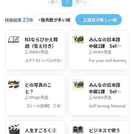
« 前へ
1
次へ »
23
販売数が多い順
公開日が新しい順
検索結果
件
N3ならびかえ問
みんなの日本語
題（答え付き）
中級2課 Self-
Mikiko先生
Andre先生
learning
Material
For your Self learning of
JLPT N3 レベルのな
どの写真のこ
みんなの日本語
と？
中級1課 Self-
Shogo先生
Andre先生
learning
Material
人生すごろく②
ビジネスで使う