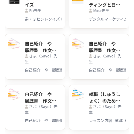
イズ
ティングと日本
Eri先生
Mina先生
語を同時に学ぶ
（SEOキーワー
ドの選び方）
自己紹介 や
自己紹介 や
履歴書 作文
履歴書 作文
さよ（Sayo）先
さよ（Sayo）先
など を 日本語
など を 日本語
生
生
のネイティブス
のネイティブス
ピーカーがチェ
ピーカーがチェ
ックします！
ックします！～
～1000文字
400文字
自己紹介 や
就職（しゅうし
履歴書 作文
ょく）のための
さよ（Sayo）先
さよ（Sayo）先
など を 日本語
履歴書（りれき
生
生
のネイティブス
しょ）準備（じ
ピーカーがチェ
ゅんび）
ックします！～
200文字