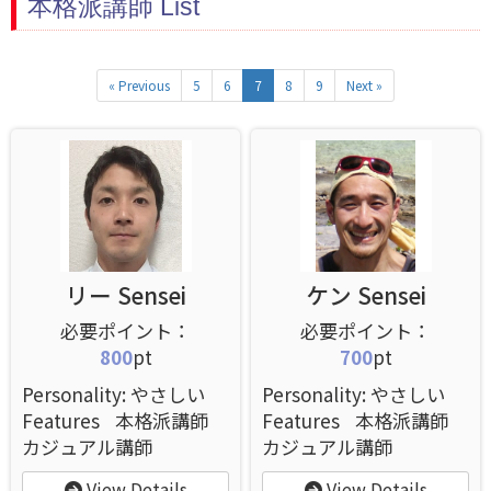
本格派講師 List
« Previous
5
6
7
8
9
Next »
リー Sensei
ケン Sensei
800
pt
700
pt
Personality: やさしい
Personality: やさしい
Features
本格派講師
Features
本格派講師
カジュアル講師
カジュアル講師
View Details
View Details