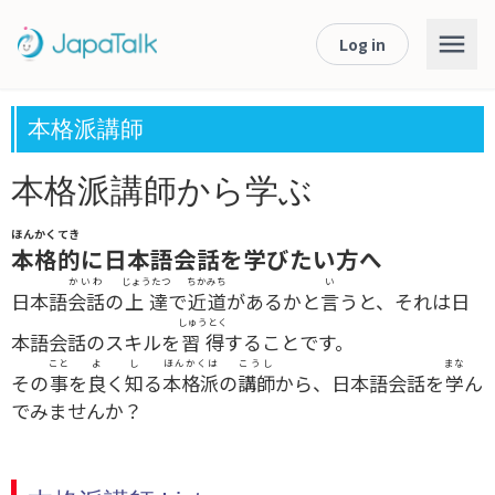
Log in
本格派講師
本格派講師から学ぶ
ほんかくてき
本格的
に日本語会話を学びたい方へ
かいわ
じょうたつ
ちかみち
い
日本語
会話
の
上達
で
近道
があるかと
言
うと、それは日
しゅうとく
本語会話のスキルを
習得
することです。
こと
よ
し
ほんかくは
こうし
まな
その
事
を
良
く
知
る
本格派
の
講師
から、日本語会話を
学
ん
でみませんか？